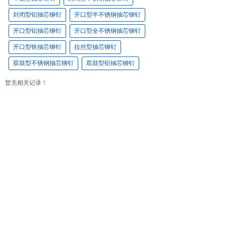
封闭型铝抽芯铆钉
开口型半不锈钢抽芯铆钉
开口型铝抽芯铆钉
开口型全不锈钢抽芯铆钉
开口型铁抽芯铆钉
拉丝型抽芯铆钉
双鼓型不锈钢抽芯铆钉
双鼓型铝抽芯铆钉
暂无相关记录！