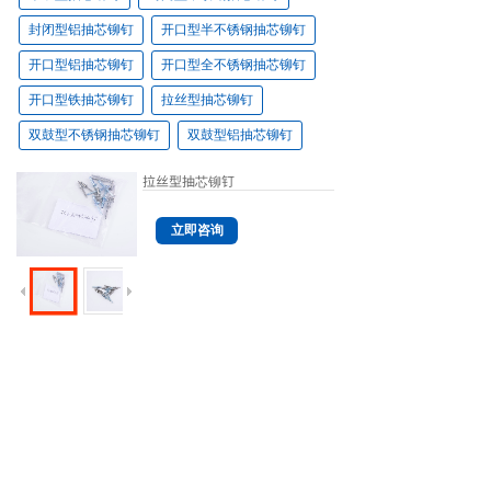
封闭型铝抽芯铆钉
开口型半不锈钢抽芯铆钉
开口型铝抽芯铆钉
开口型全不锈钢抽芯铆钉
开口型铁抽芯铆钉
拉丝型抽芯铆钉
双鼓型不锈钢抽芯铆钉
双鼓型铝抽芯铆钉
拉丝型抽芯铆钉
立即咨询