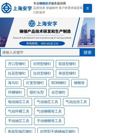
专业
铆接技术
服务提供商
品质传承 智诚相伴 客户的需求就是我
们的追求
搜索
开口型铆钉
封闭型铆钉
双鼓型铆钉
拉花型铆钉
拉丝型铆钉
单鼓型铆钉
海马钉
灯笼型铆钉
BOM铆钉
铆螺母
环槽铆钉
锁钉头型
击芯铆钉
电动抽芯工具
气动抽芯工具
气动拉丝工具
气动环槽工具
气动铆螺母工具
手动抽芯工具
手动铆螺母工具
单鼓型抽芯铆钉
封闭型不锈钢抽芯铆钉